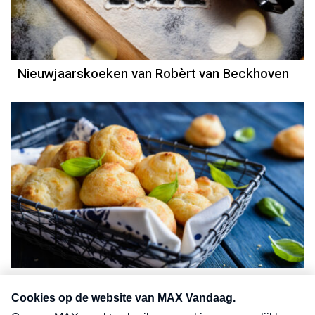
Nieuwjaarskoeken van Robèrt van Beckhoven
Recept
Janny van der Heijden
Feestelijke borrelhapjes van Janny van der
Heijden