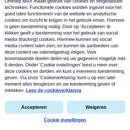
Recept
Robèrt van Beckhoven
Nieuwsbrief
Luxe vlechtbroodjes
Neem hier een gratis abonnement op onze
nieuwsbrief. Elke vrijdag- en dinsdagochtend in uw
mailbox.
privacyverklaring
Recept