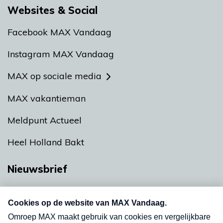
Websites & Social
Facebook MAX Vandaag
Instagram MAX Vandaag
MAX op sociale media
MAX vakantieman
Meldpunt Actueel
Heel Holland Bakt
Nieuwsbrief
Neem hier een gratis abonnement op onze
nieuwsbrief. Elke vrijdag- en dinsdagochtend in
uw mailbox.