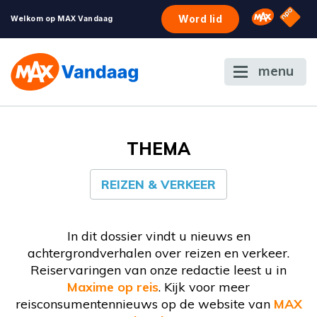
NPO S
Omroep 
Word lid
Welkom op MAX Vandaag
menu
THEMA
REIZEN & VERKEER
In dit dossier vindt u nieuws en
achtergrondverhalen over reizen en verkeer.
Reiservaringen van onze redactie leest u in
Maxime op reis
. Kijk voor meer
reisconsumentennieuws op de website van
MAX