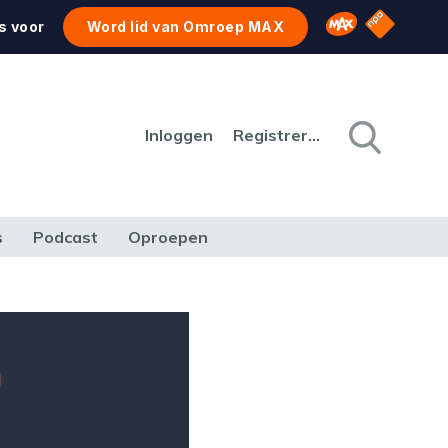
NPO Star
Omroep MAX
s voor
Word lid van Omroep MAX
Inloggen
Registreren
s
Podcast
Oproepen
CULTUUR
NATUUR & MILIEU
REIZEN & VERKEER