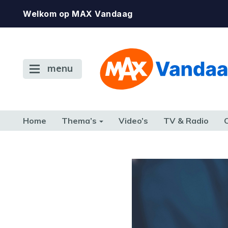
Welkom op MAX Vandaag
menu
Home
Thema’s
Video’s
TV & Radio
CONSUMENT
ETEN & DRINKEN
FAMILIE & RELATIE
GELD, W
TERUG NAAR TOEN