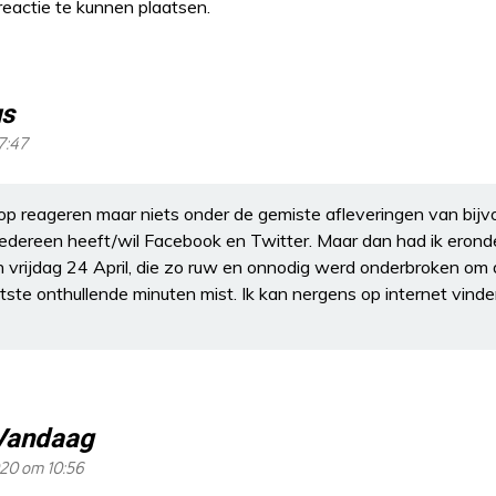
eactie te kunnen plaatsen.
s
7:47
op reageren maar niets onder de gemiste afleveringen van bij
iedereen heeft/wil Facebook en Twitter. Maar dan had ik eron
n vrijdag 24 April, die zo ruw en onnodig werd onderbroken om
tste onthullende minuten mist. Ik kan nergens op internet vin
Vandaag
020 om 10:56