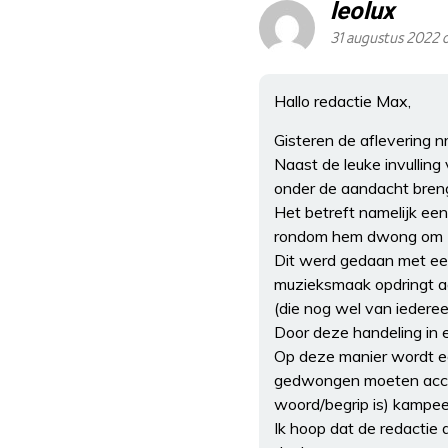
leolux
31 augustus 2022 
Hallo redactie Max,
Gisteren de aflevering nr
Naast de leuke invulling
onder de aandacht bren
Het betreft namelijk een
rondom hem dwong om zi
Dit werd gedaan met een
muzieksmaak opdringt aa
(die nog wel van iederee
Door deze handeling in ee
Op deze manier wordt ee
gedwongen moeten accep
woord/begrip is) kampee
Ik hoop dat de redactie 