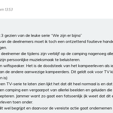
om 13:53
.3 gezien van de leuke serie “We zijn er bijna”
 van de deelnemers moet ik toch een ontzettend foutieve handel
gen.
 deelnemer die tijdens zijn verblijf op de camping nagenoeg al
jn persoonlijke muzieksmaak te beluisteren.
 wifispeaker. Het is de doodsteek van het kampeerleven als ie
n de andere aanwezige kampeerders. Dit geldt ook voor TV kij
n is)
n TV-serie te laten zien lijkt het dat dit heel normaal is en da
n camping een vergaarpot van allerlei beelden en geluiden di
teren. Jammer want zo gaat een fatsoenlijk (ik weet dat dit
rleven toen onder.
dit wel begrijpt en daarvoor de vereiste actie gaat ondernemen