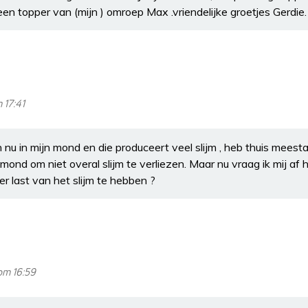
en topper van (mijn ) omroep Max .vriendelijke groetjes Gerdie.
 17:41
 nu in mijn mond en die produceert veel slijm , heb thuis mee
 mond om niet overal slijm te verliezen. Maar nu vraag ik mij af
r last van het slijm te hebben ?
om 16:59