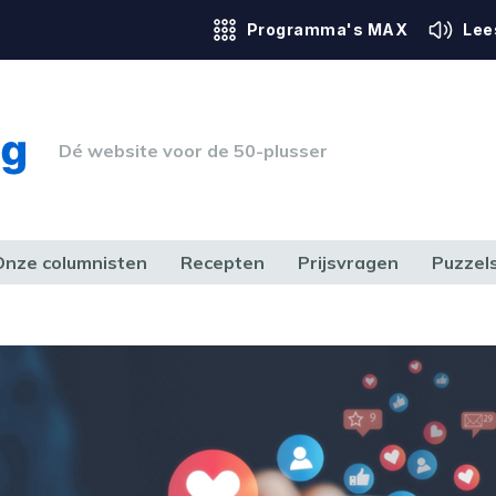
Programma's MAX
Lee
Dé website voor de 50-plusser
Onze columnisten
Recepten
Prijsvragen
Puzzel
ERK & RECHT
GEZONDHEID & SPORT
HUIS, TUIN & HOBBY
MEDIA & 