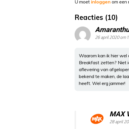
U moet
inloggen
om een r
Reacties (10)
Amaranthu
26 april 2020 om 1
Waarom kan ik hier wel 
Breakfast zetten? Niet 
aflevering van afgelope
bekend te maken, de laa
heeft. Wel erg jammer!
MAX 
28 april 2