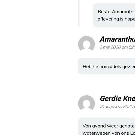
Beste Amaranthus
aflevering is hope
Amaranthu
2 mei 2020 om 02:
Heb het inmiddels gezien
Gerdie Kne
10 augustus 2020 
Van avond weer genoten 
waterwegen van ons Land