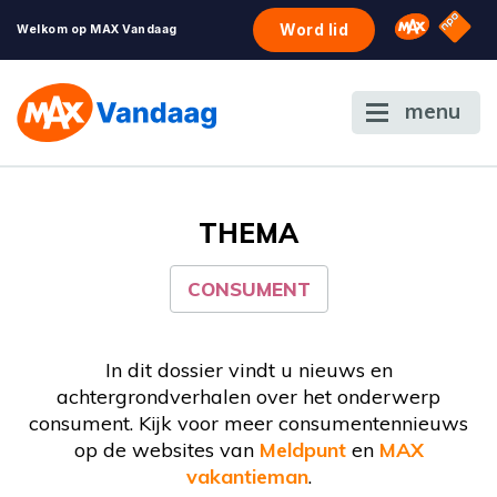
NPO S
Omroep 
Word lid
Welkom op MAX Vandaag
menu
THEMA
CONSUMENT
In dit dossier vindt u nieuws en
achtergrondverhalen over het onderwerp
consument. Kijk voor meer consumentennieuws
op de websites van
Meldpunt
en
MAX
vakantieman
.