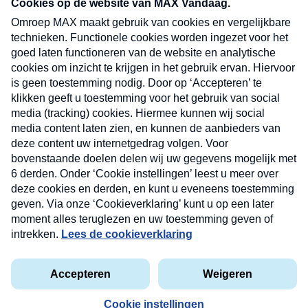
nieuwsbrief. Elke vrijdag- en dinsdagochtend in
uw mailbox.
Verzend
Nieuwsbrief
Neem hier een gratis abonnement op onze
nieuwsbrief. Elke vrijdag- en dinsdagochtend in uw
mailbox.
Contact
Algemene voorwaarden
Privacyverklaring
Cookieverklaring
Kwetsbaarheid melden
privacyverklaring
Copyright © 2026 MAX Vandaag -
Omroep MAX