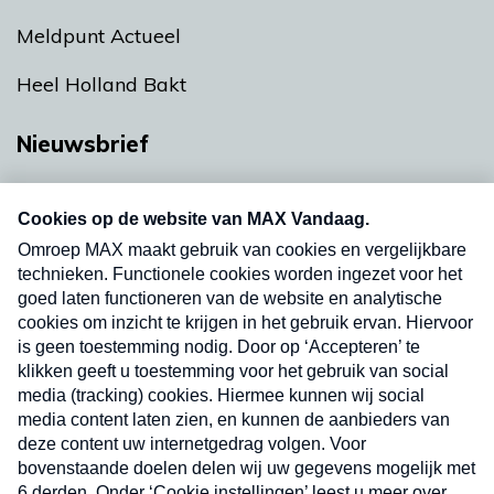
Meldpunt Actueel
Heel Holland Bakt
Nieuwsbrief
Neem hier een gratis abonnement op onze
nieuwsbrief. Elke vrijdag- en dinsdagochtend in
uw mailbox.
Verzend