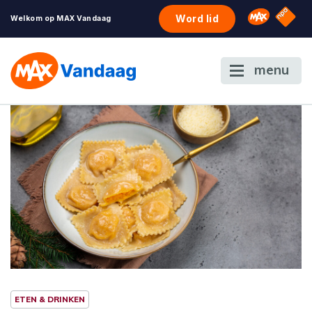
NPO S
Omroep 
Word lid
Welkom op MAX Vandaag
menu
ETEN & DRINKEN