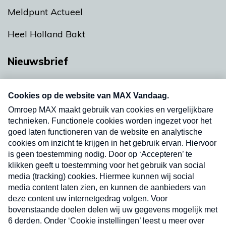
Meldpunt Actueel
Heel Holland Bakt
Nieuwsbrief
Neem hier een gratis abonnement op onze
nieuwsbrief. Elke vrijdag- en dinsdagochtend in
uw mailbox.
Verzend