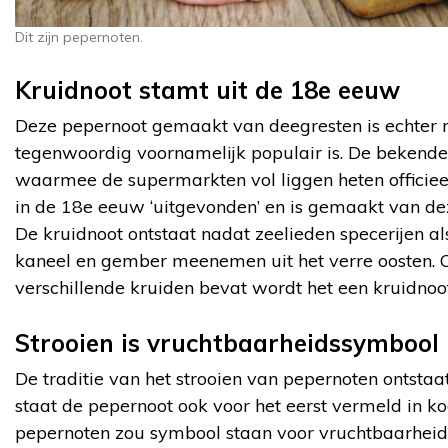
Dit zijn pepernoten.
Kruidnoot stamt uit de 18
e
eeuw
Deze pepernoot gemaakt van deegresten is echter n
tegenwoordig voornamelijk populair is. De bekend
waarmee de supermarkten vol liggen heten officiee
in de 18
e
eeuw ‘uitgevonden’ en is gemaakt van dez
De kruidnoot ontstaat nadat zeelieden specerijen al
kaneel en gember meenemen uit het verre oosten.
verschillende kruiden bevat wordt het een kruidno
Strooien is vruchtbaarheidssymbool
De traditie van het strooien van pepernoten ontstaa
staat de pepernoot ook voor het eerst vermeld in k
pepernoten zou symbool staan voor vruchtbaarheid e