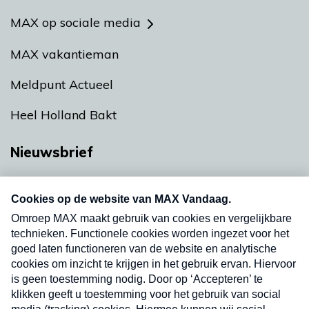
MAX op sociale media
MAX vakantieman
Meldpunt Actueel
Heel Holland Bakt
Nieuwsbrief
Neem hier een gratis abonnement op onze
nieuwsbrief. Elke vrijdag- en dinsdagochtend in
uw mailbox.
Verzend