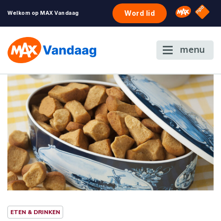
NPO S
Omroep 
Word lid
Welkom op MAX Vandaag
menu
ETEN & DRINKEN