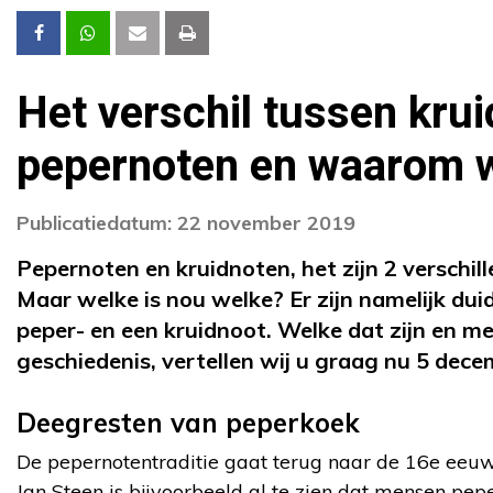
Het verschil tussen krui
pepernoten en waarom w
Publicatiedatum: 22 november 2019
Pepernoten en kruidnoten, het zijn 2 verschill
Maar welke is nou welke? Er zijn namelijk duid
peper- en een kruidnoot. Welke dat zijn en me
geschiedenis, vertellen wij u graag nu 5 dece
Deegresten van peperkoek
De pepernotentraditie gaat terug naar de 16
e
eeuw.
Jan Steen is bijvoorbeeld al te zien dat mensen peper