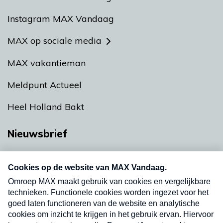
Instagram MAX Vandaag
MAX op sociale media
MAX vakantieman
Meldpunt Actueel
Heel Holland Bakt
Nieuwsbrief
Neem hier een gratis abonnement op onze
nieuwsbrief. Elke vrijdag- en dinsdagochtend in
uw mailbox.
Verzend