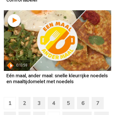
0:13:59
Eén maal, ander maal: snelle kleurrijke noedels
en maaltijdomelet met noedels
1
2
3
4
5
6
7