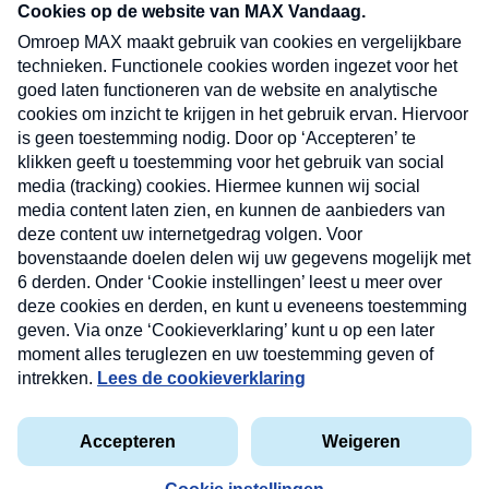
nieuwsbrief. Elke vrijdag- en dinsdagochtend in
uw mailbox.
Verzend
Nieuwsbrief
Neem hier een gratis abonnement op onze
nieuwsbrief. Elke vrijdag- en dinsdagochtend in uw
mailbox.
Contact
Algemene voorwaarden
Privacyverklaring
Cookieverklaring
Kwetsbaarheid melden
privacyverklaring
Copyright © 2026 MAX Vandaag -
Omroep MAX