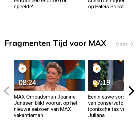
emotie een enorme rol
schermen tijdens de
speelde'
op Paleis Soestdijk
Fragmenten Tijd voor MAX
Meer
08:24
07:19
MAX Ombudsman Jeanine
Een nieuwe vorstelijk
Janssen blikt vooruit op het
van conservator Paul
nieuwe seizoen van MAX
iconische tas van kon
vakantieman
Juliana