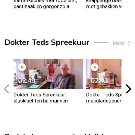
flammkuchen met rode biet,
knapperige boerenkoo
pastinaak en gorgonzola
met gebakken winter
Dokter Teds Spreekuur
Meer
02:49
02:41
Dokter Teds Spreekuur:
Dokter Teds Spreekuu
plasklachten bij mannen
maculadegeneratie