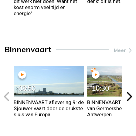
dit werk niet doen. Want het
denk: dit is het...'
kost enorm veel tijd en
energie"
Binnenvaart
Meer
08:50
10:30
BINNENVAART aflevering 9: de
BINNENVAART aflever
Sjouwer vaart door de drukste
van Germersheim naa
sluis van Europa
Antwerpen