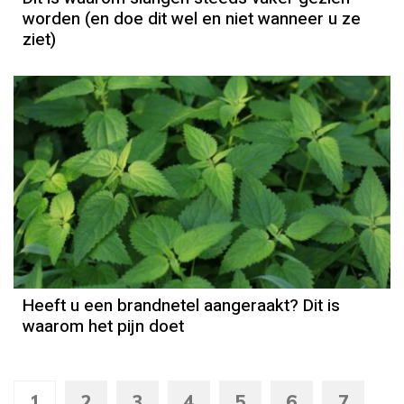
worden (en doe dit wel en niet wanneer u ze
ziet)
Heeft u een brandnetel aangeraakt? Dit is
waarom het pijn doet
1
2
3
4
5
6
7