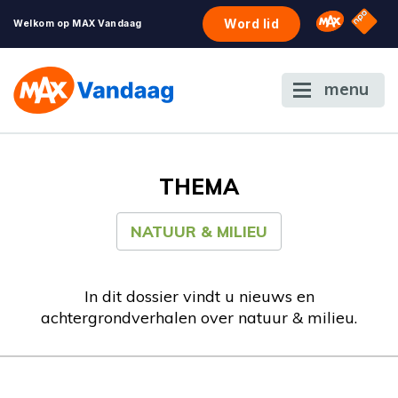
NPO S
Omroep 
Word lid
Welkom op MAX Vandaag
menu
THEMA
NATUUR & MILIEU
In dit dossier vindt u nieuws en
achtergrondverhalen over natuur & milieu.