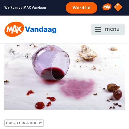
NPO S
Omroep 
Word lid
Welkom op MAX Vandaag
menu
HUIS, TUIN & HOBBY