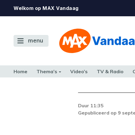
Welkom op MAX Vandaag
menu
Home
Thema’s
Video’s
TV & Radio
CONSUMENT
ETEN & DRINKEN
FAMILIE & RELATIE
GELD, W
TERUG NAAR TOEN
Duur 11:35
Gepubliceerd op 9 sep