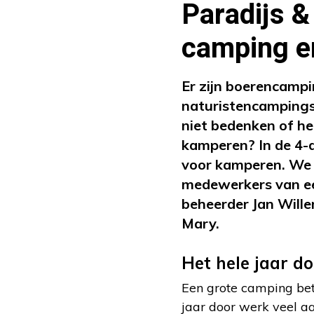
Paradijs &
camping e
Er zijn boerencamp
naturistencampings
niet bedenken of he
kamperen? In de 4-d
voor kamperen. We v
medewerkers van ee
beheerder Jan Wil
Mary.
Het hele jaar d
Een grote camping bete
jaar door werk veel aa