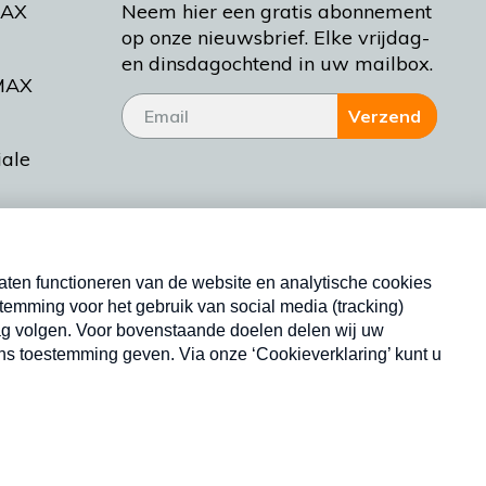
MAX
Neem hier een gratis abonnement
op onze nieuwsbrief. Elke vrijdag-
en dinsdagochtend in uw mailbox.
MAX
Verzend
iale
tieman
ctueel
Nieuwsbrief
d Bakt
Neem hier een gratis abonnement op onze
nieuwsbrief. Elke vrijdag- en dinsdagochtend in uw
mailbox.
Copyright © 2026 MAX Vandaag -
Omroep MAX
privacyverklaring