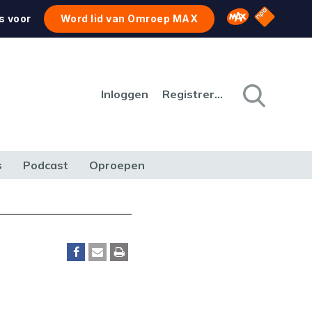
NPO Star
Omroep MAX
s voor
Word lid van Omroep MAX
Inloggen
Registreren
s
Podcast
Oproepen
CULTUUR
NATUUR & MILIEU
REIZEN & VERKEER