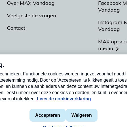
Over MAX Vandaag
Facebook 
Vandaag
Veelgestelde vragen
Instagram 
Contact
Vandaag
MAX op soc
media
MAX vakan
Meldpunt A
Heel Hollan
aarden
Privacyverklaring
Cookieverklaring