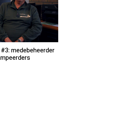
s #3: medebeheerder
ampeerders