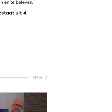
en en te beleven.”
estaat uit 4
Meer