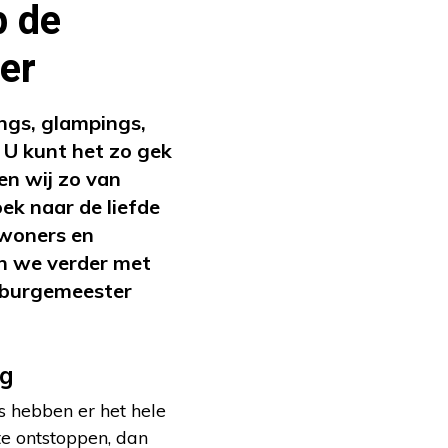
p de
er
ngs, glampings,
 U kunt het zo gek
en wij zo van
k naar de liefde
ewoners en
n we verder met
gburgemeester
ng
s hebben er het hele
te ontstoppen, dan