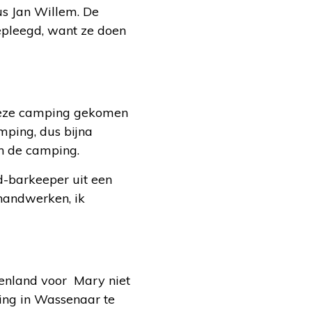
us Jan Willem. De
epleegd, want ze doen
p deze camping gekomen
mping, dus bijna
an de camping.
-barkeeper uit een
 handwerken, ik
tenland voor Mary niet
ing in Wassenaar te