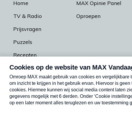
Home
MAX Opinie Panel
TV & Radio
Oproepen
Prijsvragen
Puzzels
Recepten
Podcasts
Contact
Algemene voorw
Kwetsbaarheid melden