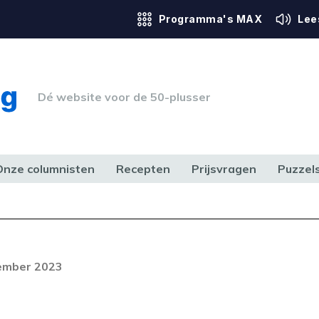
Programma's MAX
Lee
Dé website voor de 50-plusser
Onze columnisten
Recepten
Prijsvragen
Puzzel
ERK & RECHT
GEZONDHEID & SPORT
HUIS, TUIN & HOBBY
MEDIA & 
tember 2023