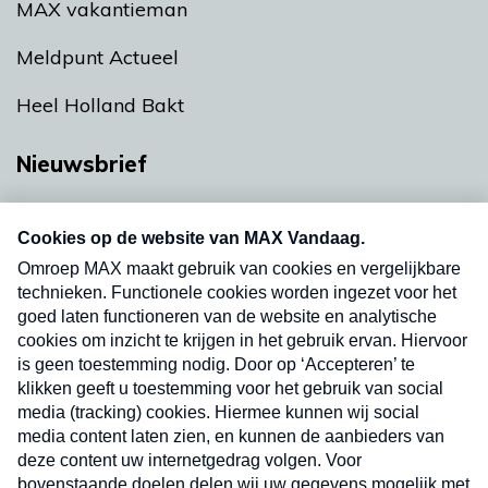
MAX vakantieman
Meldpunt Actueel
Heel Holland Bakt
Nieuwsbrief
Neem hier een gratis abonnement op onze
nieuwsbrief. Elke vrijdag- en dinsdagochtend in
uw mailbox.
Verzend