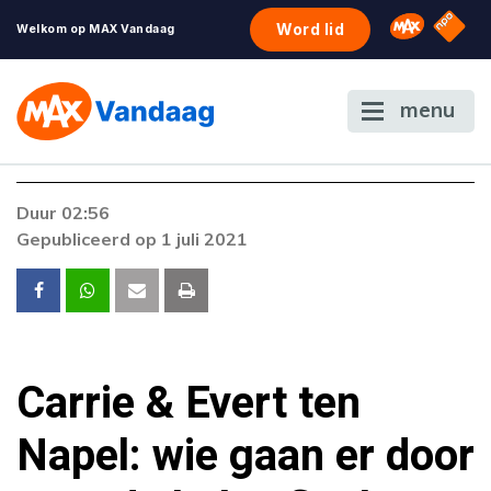
NPO S
Omroep 
Word lid
Welkom op MAX Vandaag
menu
Duur 02:56
Gepubliceerd op 1 juli 2021
Carrie & Evert ten
Napel: wie gaan er door