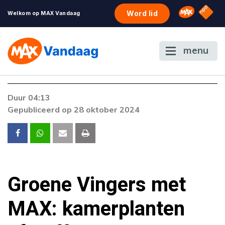
NPO S
Omroep 
Word lid
Welkom op MAX Vandaag
menu
Duur 04:13
Gepubliceerd op 28 oktober 2024
Groene Vingers met
MAX: kamerplanten