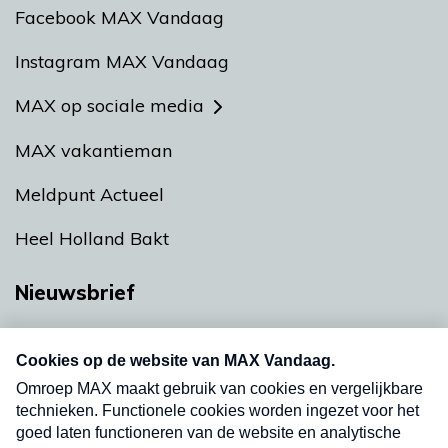
Facebook MAX Vandaag
Instagram MAX Vandaag
MAX op sociale media
MAX vakantieman
Meldpunt Actueel
Heel Holland Bakt
Nieuwsbrief
Neem hier een gratis abonnement op onze
nieuwsbrief. Elke vrijdag- en dinsdagochtend in
uw mailbox.
Verzend