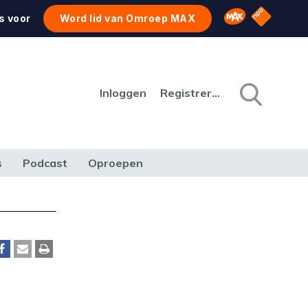
NPO Star
Omroep MAX
s voor
Word lid van Omroep MAX
Inloggen
Registreren
s
Podcast
Oproepen
CULTUUR
NATUUR & MILIEU
REIZEN & VERKEER