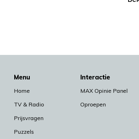
Menu
Interactie
Home
MAX Opinie Panel
TV & Radio
Oproepen
Prijsvragen
Puzzels