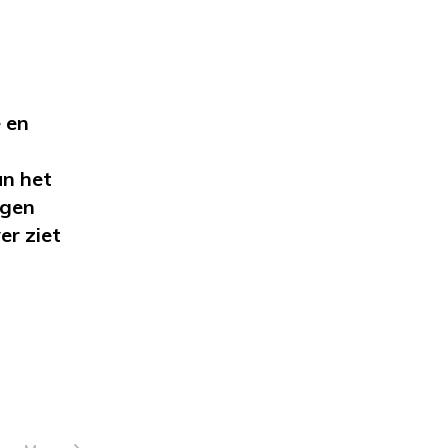
 en
an het
egen
er ziet