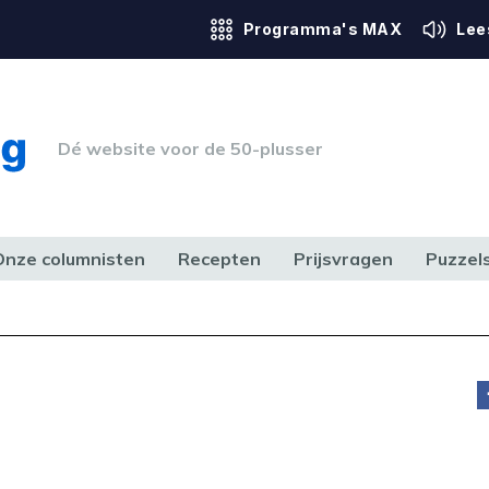
Programma's MAX
Lee
Dé website voor de 50-plusser
Onze columnisten
Recepten
Prijsvragen
Puzzel
ERK & RECHT
GEZONDHEID & SPORT
HUIS, TUIN & HOBBY
MEDIA & 