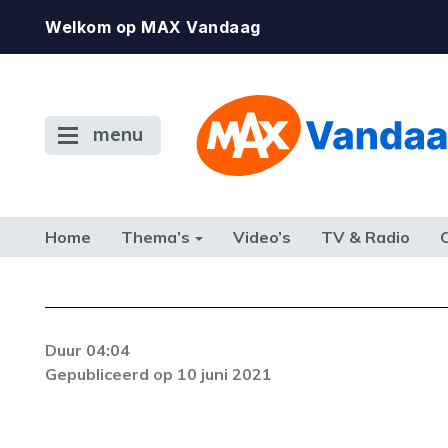
Welkom op MAX Vandaag
menu
Home
Thema’s
Video’s
TV & Radio
CONSUMENT
ETEN & DRINKEN
FAMILIE & RELATIE
GELD, W
TERUG NAAR TOEN
Duur 04:04
Gepubliceerd op 10 juni 2021