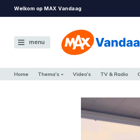
Welkom op MAX Vandaag
menu
Home
Thema’s
Video’s
TV & Radio
CONSUMENT
ETEN & DRINKEN
FAMILIE & RELATIE
GELD, W
TERUG NAAR TOEN