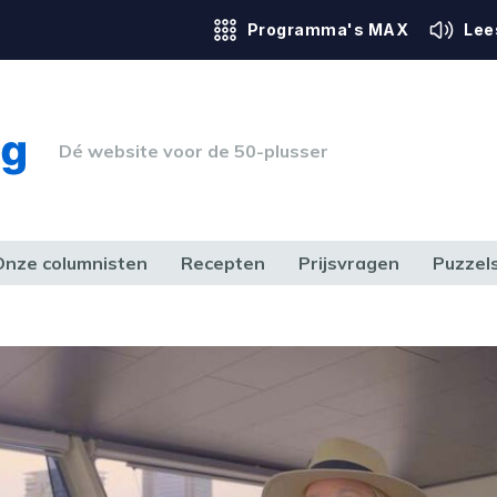
Programma's MAX
Lee
Dé website voor de 50-plusser
Onze columnisten
Recepten
Prijsvragen
Puzzel
ERK & RECHT
GEZONDHEID & SPORT
HUIS, TUIN & HOBBY
MEDIA & 