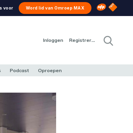
NPO Star
Omroep MAX
s voor
Word lid van Omroep MAX
Inloggen
Registreren
s
Podcast
Oproepen
CULTUUR
NATUUR & MILIEU
REIZEN & VERKEER