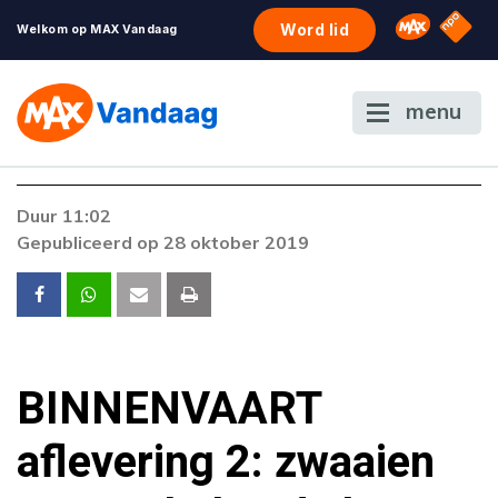
NPO S
Omroep 
Word lid
Welkom op MAX Vandaag
menu
Duur 11:02
Gepubliceerd op 28 oktober 2019
BINNENVAART
aflevering 2: zwaaien