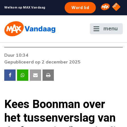
NPO S
Omroep 
Word lid
Welkom op MAX Vandaag
menu
Foutcode 6001
Duur 10:34
Er is een licentie-fout opgetreden. Als het
Gepubliceerd op 2 december 2025
probleem zich blijft voordoen, neem dan
contact op met onze klantenservice.
Kees Boonman over
het tussenverslag van