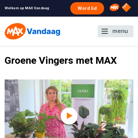
NPO S
Omroep 
Word lid
Welkom op MAX Vandaag
menu
Groene Vingers met MAX