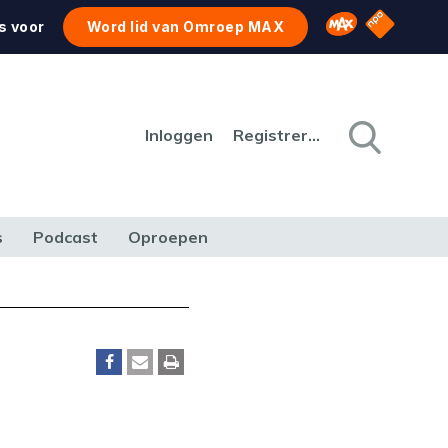
NPO Star
Omroep MAX
s voor
Word lid van Omroep MAX
Inloggen
Registreren
s
Podcast
Oproepen
CULTUUR
NATUUR & MILIEU
REIZEN & VERKEER