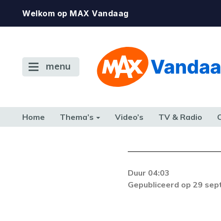
Welkom op MAX Vandaag
menu
Home
Thema’s
Video’s
TV & Radio
CONSUMENT
ETEN & DRINKEN
FAMILIE & RELATIE
GELD, W
TERUG NAAR TOEN
Duur 04:03
Gepubliceerd op 29 se