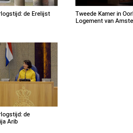
gstijd: de Erelijst
Tweede Kamer in Oorl
Logement van Amst
ogstijd: de
ja Arib