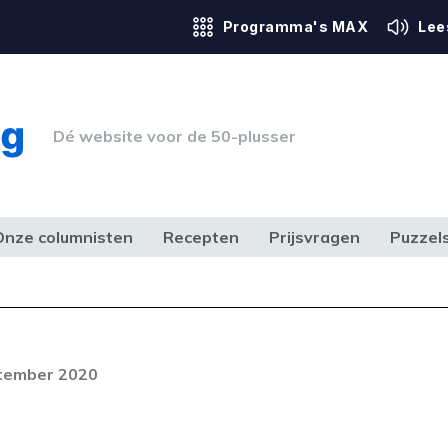
Programma's MAX
Lee
Dé website voor de 50-plusser
Onze columnisten
Recepten
Prijsvragen
Puzzel
ERK & RECHT
GEZONDHEID & SPORT
HUIS, TUIN & HOBBY
MEDIA & 
ptember 2020