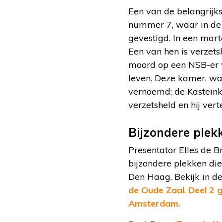
Een van de belangrijks
nummer 7, waar in de 
gevestigd. In een mar
Een van hen is verzets
moord op een NSB-er wo
leven. Deze kamer, waa
vernoemd: de Kasteink
verzetsheld en hij verte
Bijzondere plek
Presentator Elles de B
bijzondere plekken di
Den Haag. Bekijk in d
de Oude Zaal
.
Deel 2 
Amsterdam
.