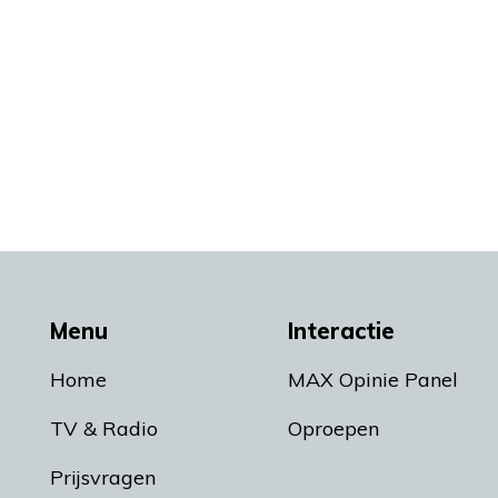
Menu
Interactie
Home
MAX Opinie Panel
TV & Radio
Oproepen
Prijsvragen