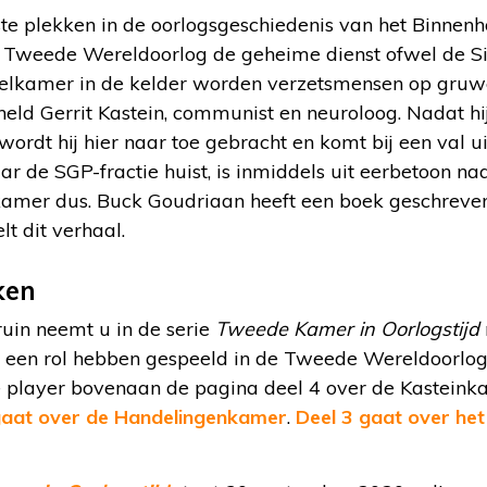
te plekken in de oorlogsgeschiedenis van het Binnenh
Tweede Wereldoorlog de geheime dienst ofwel de Sich
telkamer in de kelder worden verzetsmensen op gruwe
held Gerrit Kastein, communist en neuroloog. Nadat hi
rdt hij hier naar toe gebracht en komt bij een val u
r de SGP-fractie huist, is inmiddels uit eerbetoon naa
amer dus. Buck Goudriaan heeft een boek geschreve
lt dit verhaal.
ken
ruin neemt u in de serie
Tweede Kamer in Oorlogstijd
e een rol hebben gespeeld in de Tweede Wereldoorlog
e player bovenaan de pagina deel 4 over de Kasteink
gaat over de Handelingenkamer
.
Deel 3 gaat over he