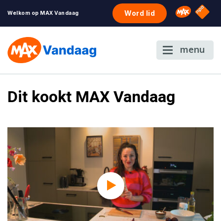
NPO S
Omroep 
Word lid
Welkom op MAX Vandaag
menu
Dit kookt MAX Vandaag