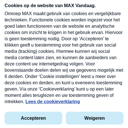
nieuwsbrief. Elke vrijdag- en dinsdagochtend in
uw mailbox.
Verzend
Nieuwsbrief
Neem hier een gratis abonnement op onze
nieuwsbrief. Elke vrijdag- en dinsdagochtend in uw
mailbox.
Contact
Algemene voorwaarden
Privacyverklaring
Cookieverklaring
Kwetsbaarheid melden
privacyverklaring