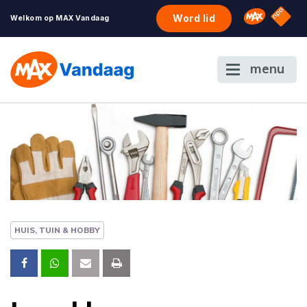
NPO S
Omroep 
Word lid
Welkom op MAX Vandaag
menu
HUIS, TUIN & HOBBY