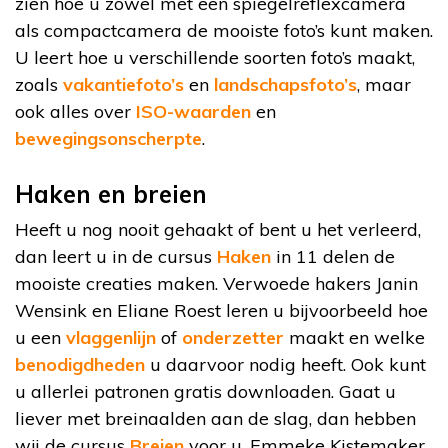
zien hoe u zowel met een spiegelreflexcamera
als compactcamera de mooiste foto’s kunt maken.
U leert hoe u verschillende soorten foto’s maakt,
zoals
vakantiefoto’s
en
landschapsfoto’s
, maar
ook alles over
ISO-waarden
en
bewegingsonscherpte
.
Haken en breien
Heeft u nog nooit gehaakt of bent u het verleerd,
dan leert u in de cursus
Haken
in 11 delen de
mooiste creaties maken. Verwoede hakers Janin
Wensink en Eliane Roest leren u bijvoorbeeld hoe
u een
vlaggenlijn
of
onderzetter
maakt en welke
benodigdheden
u daarvoor nodig heeft. Ook kunt
u allerlei patronen gratis downloaden. Gaat u
liever met breinaalden aan de slag, dan hebben
wij de cursus
Breien
voor u. Emmeke Kistemaker