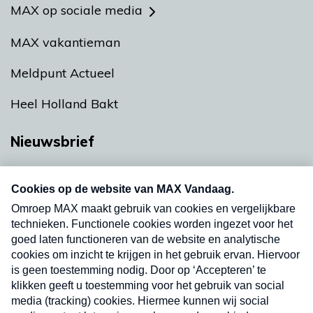
MAX op sociale media
MAX vakantieman
Meldpunt Actueel
Heel Holland Bakt
Nieuwsbrief
Neem hier een gratis abonnement op onze
nieuwsbrief. Elke vrijdag- en dinsdagochtend in
uw mailbox.
Verzend