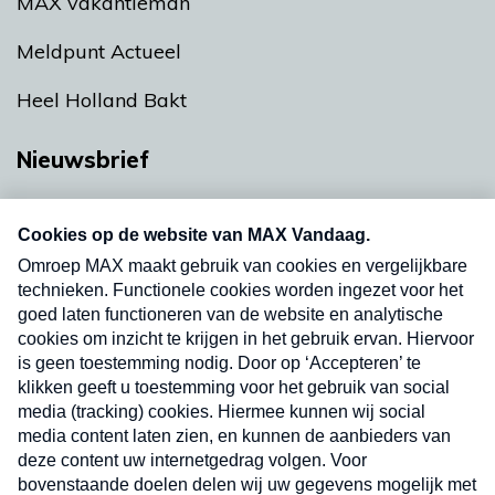
MAX vakantieman
Meldpunt Actueel
Heel Holland Bakt
Nieuwsbrief
Neem hier een gratis abonnement op onze
nieuwsbrief. Elke vrijdag- en dinsdagochtend in
uw mailbox.
Verzend