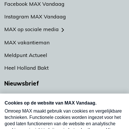
Facebook MAX Vandaag
Instagram MAX Vandaag
MAX op sociale media
MAX vakantieman
Meldpunt Actueel
Heel Holland Bakt
Nieuwsbrief
Neem hier een gratis abonnement op onze
nieuwsbrief. Elke vrijdag- en dinsdagochtend in
uw mailbox.
Verzend