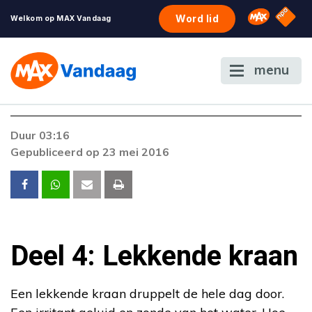
NPO S
Omroep 
Word lid
Welkom op MAX Vandaag
menu
Duur 03:16
Gepubliceerd op 23 mei 2016
Deel 4: Lekkende kraan
Een lekkende kraan druppelt de hele dag door.