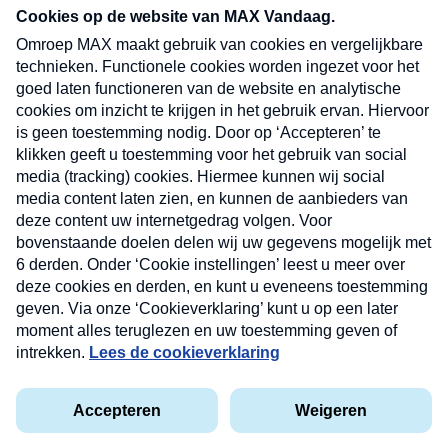
nieuwsbrief. Elke vrijdag- en dinsdagochtend in
uw mailbox.
Verzend
Nieuwsbrief
Neem hier een gratis abonnement op onze
nieuwsbrief. Elke vrijdag- en dinsdagochtend in uw
mailbox.
Contact
Algemene voorwaarden
Privacyverklaring
Cookieverklaring
Kwetsbaarheid melden
privacyverklaring
Copyright © 2026 MAX Vandaag -
Omroep MAX