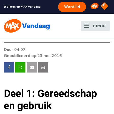
NPO S
Omroep 
Word lid
Welkom op MAX Vandaag
menu
Duur 04:07
Gepubliceerd op 23 mei 2016
Deel 1: Gereedschap
en gebruik