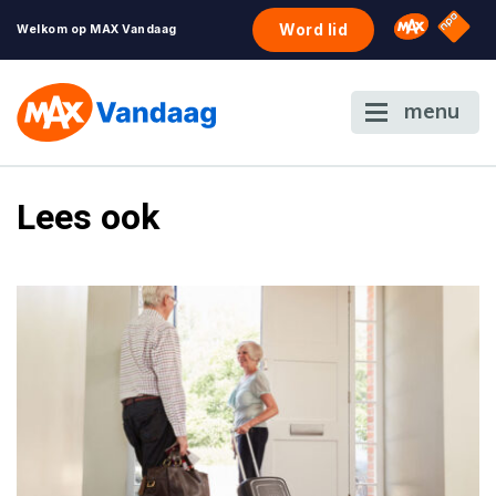
NPO S
Omroep 
Word lid
Welkom op MAX Vandaag
menu
Lees ook