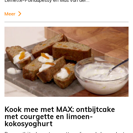
Lemette-Polhaupessy en Mas van der…
Meer
Kook mee met MAX: ontbijtcake
met courgette en limoen-
kokosyoghurt