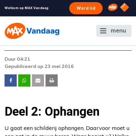
NPO S
Omroep 
Word lid
Welkom op MAX Vandaag
menu
Duur 04:21
Gepubliceerd op 23 mei 2016
Deel 2: Ophangen
U gaat een schilderij ophangen. Daarvoor moet u