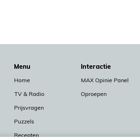
Menu
Interactie
Home
MAX Opinie Panel
TV & Radio
Oproepen
Prijsvragen
Puzzels
Recepten