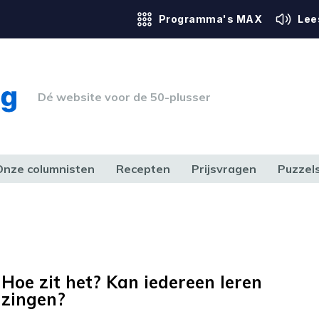
Programma's MAX
Lee
Dé website voor de 50-plusser
Onze columnisten
Recepten
Prijsvragen
Puzzel
ERK & RECHT
GEZONDHEID & SPORT
HUIS, TUIN & HOBBY
MEDIA & 
Hoe zit het? Kan iedereen leren
zingen?