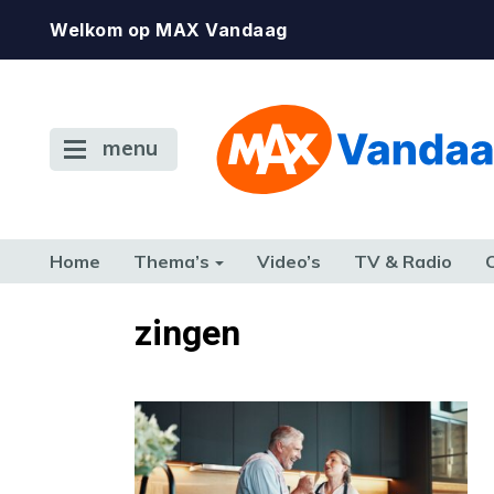
Welkom op MAX Vandaag
menu
Home
Thema’s
Video’s
TV & Radio
CONSUMENT
ETEN & DRINKEN
FAMILIE & RELATIE
GELD, W
zingen
TERUG NAAR TOEN