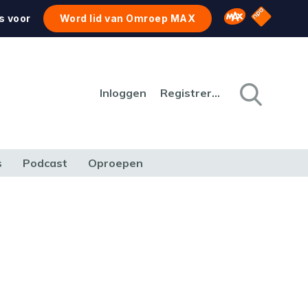
NPO Star
Omroep MAX
s voor
Word lid van Omroep MAX
Inloggen
Registreren
s
Podcast
Oproepen
CULTUUR
NATUUR & MILIEU
REIZEN & VERKEER