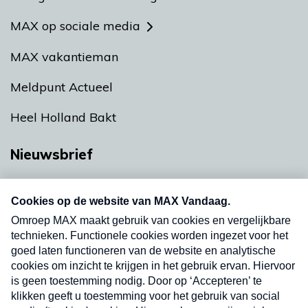
MAX op sociale media
MAX vakantieman
Meldpunt Actueel
Heel Holland Bakt
Nieuwsbrief
Neem hier een gratis abonnement op onze
nieuwsbrief. Elke vrijdag- en dinsdagochtend in
uw mailbox.
Verzend