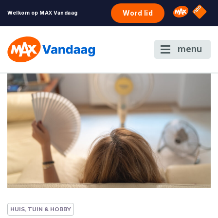
NPO S
Omroep 
Word lid
Welkom op MAX Vandaag
menu
HUIS, TUIN & HOBBY