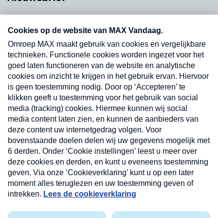
Neem hier een gratis abonnement op onze
nieuwsbrief. Elke vrijdag- en dinsdagochtend in
uw mailbox.
Verzend
Nieuwsbrief
Neem hier een gratis abonnement op onze
nieuwsbrief. Elke vrijdag- en dinsdagochtend in uw
mailbox.
Contact
Algemene voorwaarden
Privacyverklaring
Cookieverklaring