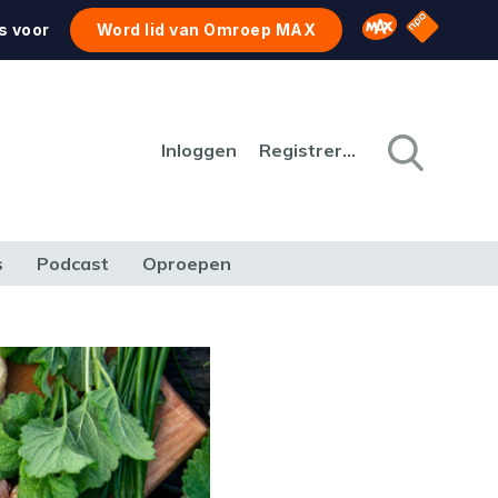
NPO Star
Omroep MAX
s voor
Word lid van Omroep MAX
Inloggen
Registreren
s
Podcast
Oproepen
CULTUUR
NATUUR & MILIEU
REIZEN & VERKEER