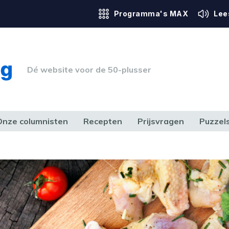
Programma's MAX
Lee
Dé website voor de 50-plusser
Onze columnisten
Recepten
Prijsvragen
Puzzel
ERK & RECHT
GEZONDHEID & SPORT
HUIS, TUIN & HOBBY
MEDIA & 