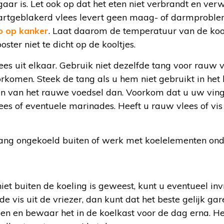
gaar is. Let ook op dat het eten niet verbrandt en ver
wartgeblakerd vlees levert geen maag- of darmprobl
co op kanker
. Laat daarom de temperatuur van de koolt
ster niet te dicht op de kooltjes.
es uit elkaar. Gebruik niet dezelfde tang voor rauw 
rkomen. Steek de tang als u hem niet gebruikt in het
ën van het rauwe voedsel dan. Voorkom dat u uw vinge
es of eventuele marinades. Heeft u rauw vlees of vi
 lang ongekoeld buiten of werk met koelelementen ond
niet buiten de koeling is geweest, kunt u eventueel in
de vis uit de vriezer, dan kunt dat het beste gelijk ga
len en bewaar het in de koelkast voor de dag erna. He