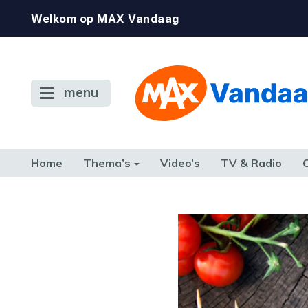
Welkom op MAX Vandaag
menu
Home
Thema’s
Video’s
TV & Radio
CONSUMENT
ETEN & DRINKEN
FAMILIE & RELATIE
GELD, W
TERUG NAAR TOEN