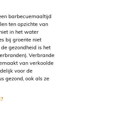
 een barbecuemaaltijd
llen ten opzichte van
iet in het water
s bij groente niet
 de gezondheid is het
e verbranden). Verbrande
t gemaakt van verkoolde
delijk voor de
s gezond, ook als ze
k?