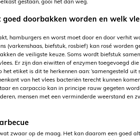
elkast gestaan, gooi het dan weg.
t goed doorbakken worden en welk vl
akt, hamburgers en worst moet door en door verhit wo
s (varkenshaas, biefstuk, rosbief) kan rosé worden g
rbakken de veiligste keuze. Soms wordt biefstuk samen
vlees. Er zijn dan eiwitten of enzymen toegevoegd di
p het etiket is dit te herkennen aan: ‘samengesteld uit 
enkant van het vlees bacteriën terecht kunnen komen 
taar en carpaccio kan in principe rauw gegeten word
ouderen, mensen met een verminderde weerstand en 
barbecue
s wat zwaar op de maag. Het kan daarom een goed alte