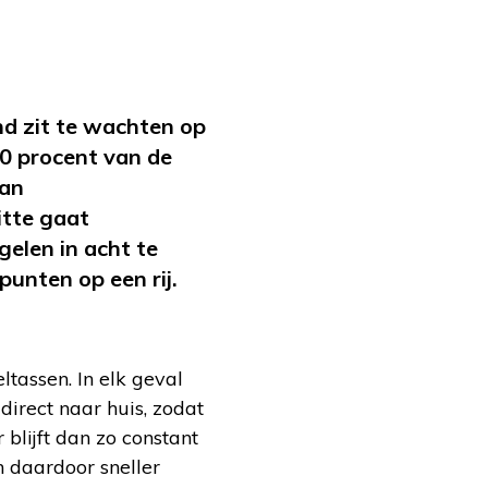
nd zit te wachten op
10 procent van de
van
itte gaat
elen in acht te
nten op een rij.
tassen. In elk geval
direct naar huis, zodat
blijft dan zo constant
n daardoor sneller