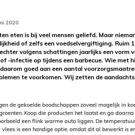
)
uni 2020
n eten is bij veel mensen geliefd. Maar niema
ijkheid of zelfs een voedselvergiftiging. Ruim 
echter volgens schattingen jaarlijks een vorm 
 of -infectie op tijdens een barbecue. Wie met h
 daarom goed aan een aantal voorzorgsmaatreg
emen te voorkomen. Wij zetten de aandachtspu
en de gekoelde boodschappen zoveel mogelijk in koel
e groenten. Koop die producten het laatst en ga daarna 
voorbeeld een flink warme auto liggen. De temperatuur 
vlees is een handige optie, omdat dit al bewerkt is e