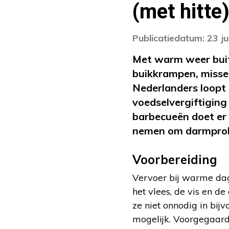
(met hitte
Publicatiedatum: 23 j
Met warm weer buite
buikkrampen, missel
Nederlanders loopt 
voedselvergiftiging
barbecueën doet er
nemen om darmprobl
Voorbereiding
Vervoer bij warme dag
het vlees, de vis en d
ze niet onnodig in bij
mogelijk. Voorgegaard 