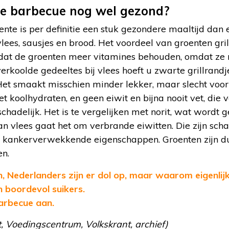
de barbecue nog wel gezond?
nte is per definitie een stuk gezondere maaltijd dan
vlees, sausjes en brood. Het voordeel van groenten gri
 dat de groenten meer vitamines behouden, omdat ze n
erkoolde gedeeltes bij vlees hoeft u zwarte grillrandje
Het smaakt misschien minder lekker, maar slecht voor
 het koolhydraten, en geen eiwit en bijna nooit vet, di
 schadelijk. Het is te vergelijken met norit, wat word
van vlees gaat het om verbrande eiwitten. Die zijn scha
kankerverwekkende eigenschappen. Groenten zijn du
n.
, Nederlanders zijn er dol op, maar waarom eigenlij
 boordevol suikers.
barbecue aan.
, Voedingscentrum, Volkskrant, archief)