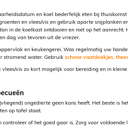
aarheidsdatum en koel bederfelijk eten bij thuiskoms
 groenten en vlees/vis en gebruik aparte snijplanken en
t dan in de koelkast ontdooien en niet op het aanrecht. 
n dag van tevoren uit de vriezer.
 oppervlak en keukengerei. Was regelmatig uw hande
er stromend water. Gebruik
schone vaatdoekjes, thee
 vlees/vis zo kort mogelijk voor bereiding en in klein
becueën
(vliegend) ongedierte geen kans heeft. Het beste is het
en op tafel staat.
 controleer of het goed gaar is. Zorg voor voldoende li