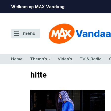
Welkom op MAX Vandaag
menu
Home
Thema’s
Video’s
TV & Radio
CONSUMENT
ETEN & DRINKEN
FAMILIE & RELATIE
GELD, W
hitte
TERUG NAAR TOEN