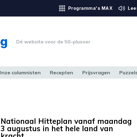
Programma's MAX
Lee
Dé website voor de 50-plusser
Onze columnisten
Recepten
Prijsvragen
Puzzel
ERK & RECHT
GEZONDHEID & SPORT
HUIS, TUIN & HOBBY
MEDIA & 
Nationaal Hitteplan vanaf maandag
3 augustus in het hele land van
kracht