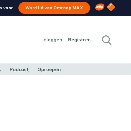
NPO Star
Omroep MAX
s voor
Word lid van Omroep MAX
Inloggen
Registreren
s
Podcast
Oproepen
CULTUUR
NATUUR & MILIEU
REIZEN & VERKEER