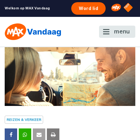
NPO S
Omroep 
Word lid
Welkom op MAX Vandaag
menu
REIZEN & VERKEER