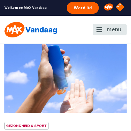
NPO S
Omroep 
Word lid
Welkom op MAX Vandaag
menu
GEZONDHEID & SPORT