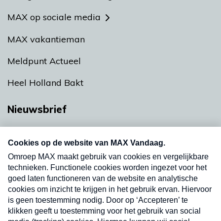
MAX op sociale media
MAX vakantieman
Meldpunt Actueel
Heel Holland Bakt
Nieuwsbrief
Neem hier een gratis abonnement op onze
nieuwsbrief. Elke vrijdag- en dinsdagochtend in
uw mailbox.
Verzend