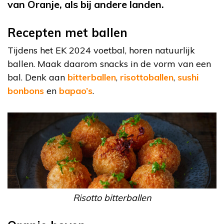
van Oranje, als bij andere landen.
Recepten met ballen
Tijdens het EK 2024 voetbal, horen natuurlijk
ballen. Maak daarom snacks in de vorm van een
bal. Denk aan
bitterballen
,
risottoballen
,
sushi
bonbons
en
bapao’s
.
Risotto bitterballen