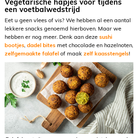
Vegetarische hapjes voor tijdens
een voetbalwedstrijd
Eet u geen vlees of vis? We hebben al een aantal
lekkere snacks genoemd hierboven. Maar we
hebben er nog meer. Denk aan deze
sushi
bootjes
,
dadel bites
met chocolade en hazelnoten,
zelfgemaakte falafel
of maak
zelf kaasstengels
!