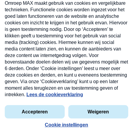
uw mailbox.
Verzend
Nieuwsbrief
Neem hier een gratis abonnement op onze
nieuwsbrief. Elke vrijdag- en dinsdagochtend in uw
mailbox.
Contact
Algemene voorwaarden
Privacyverklaring
Cookieverklaring
Kwetsbaarheid melden
privacyverklaring
Copyright © 2026 MAX Vandaag -
Omroep MAX