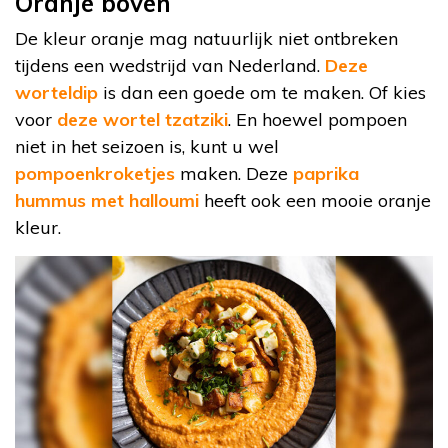
Oranje boven
De kleur oranje mag natuurlijk niet ontbreken
tijdens een wedstrijd van Nederland.
Deze
worteldip
is dan een goede om te maken. Of kies
voor
deze wortel tzatziki
. En hoewel pompoen
niet in het seizoen is, kunt u wel
pompoenkroketjes
maken. Deze
paprika
hummus met halloumi
heeft ook een mooie oranje
kleur.