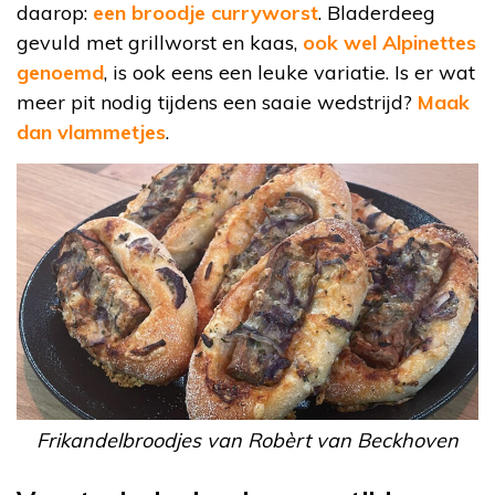
daarop:
een broodje curryworst
. Bladerdeeg
gevuld met grillworst en kaas,
ook wel Alpinettes
genoemd
, is ook eens een leuke variatie. Is er wat
meer pit nodig tijdens een saaie wedstrijd?
Maak
dan vlammetjes
.
Frikandelbroodjes van Robèrt van Beckhoven