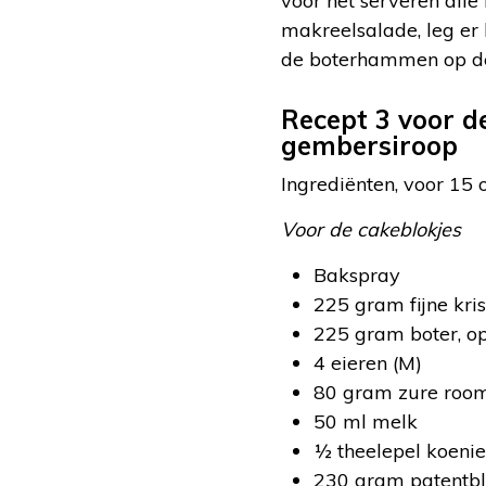
voor het serveren all
makreelsalade, leg er
de boterhammen op de
Recept 3 voor d
gembersiroop
Ingrediënten, voor 15 
Voor de cakeblokjes
Bakspray
225 gram fijne kris
225 gram boter, 
4 eieren (M)
80 gram zure roo
50 ml melk
½ theelepel koeni
230 gram patentb