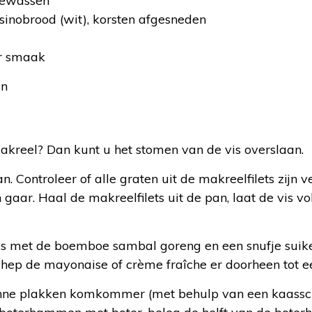
gewassen
sinobrood (wit), korsten afgesneden
ar smaak
an
akreel? Dan kunt u het stomen van de vis overslaan.
Controleer of alle graten uit de makreelfilets zijn 
gaar. Haal de makreelfilets uit de pan, laat de vis vo
s met de boemboe sambal goreng en een snufje suike
chep de mayonaise of crème fraîche er doorheen tot e
dunne plakken komkommer (met behulp van een kaassc