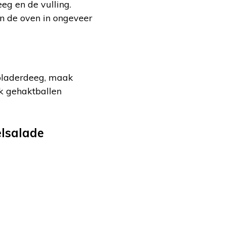
eg en de vulling.
in de oven in ongeveer
 bladerdeeg, maak
ok gehaktballen
lsalade