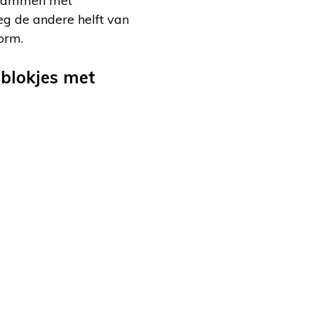
erhammen met
g de andere helft van
orm.
blokjes met