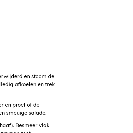
verwijderd en stoom de
lledig afkoelen en trek
r en proef of de
en smeuïge salade.
haaf). Besmeer vlak