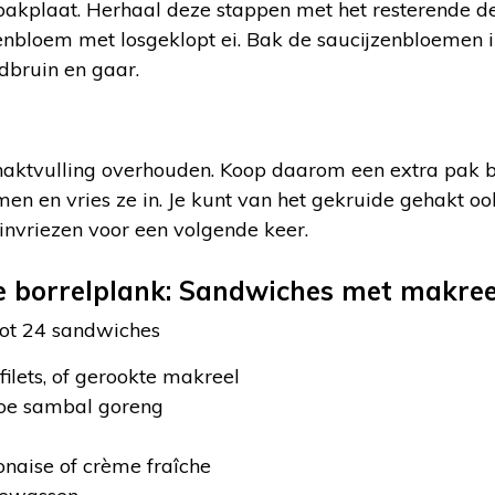
akplaat. Herhaal deze stappen met het resterende de
zenbloem met losgeklopt ei. Bak de saucijzenbloemen 
dbruin en gaar.
 gehaktvulling overhouden. Koop daarom een extra pak
en en vries ze in. Je kunt van het gekruide gehakt o
 invriezen voor een volgende keer.
e borrelplank: Sandwiches met makree
tot 24 sandwiches
lets, of gerookte makreel
oe sambal goreng
naise of crème fraîche