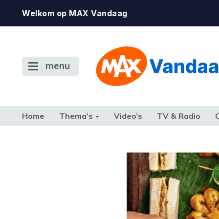
Welkom op MAX Vandaag
menu
Home
Thema’s
Video’s
TV & Radio
CONSUMENT
ETEN & DRINKEN
FAMILIE & RELATIE
GELD, W
TERUG NAAR TOEN