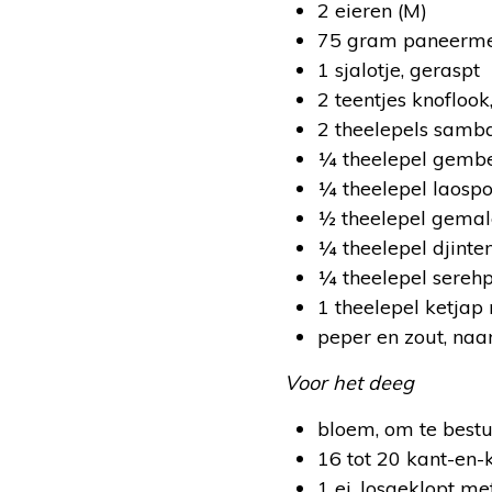
2 eieren (M)
75 gram paneerm
1 sjalotje, geraspt
2 teentjes knoflook
2 theelepels samba
¼ theelepel gemb
¼ theelepel laosp
½ theelepel gema
¼ theelepel djint
¼ theelepel sereh
1 theelepel ketjap
peper en zout, na
Voor het deeg
bloem, om te best
16 tot 20 kant-en-
1 ei, losgeklopt me