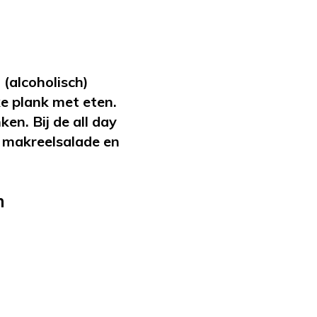
(alcoholisch)
ke plank met eten.
en. Bij de all day
 makreelsalade en
n