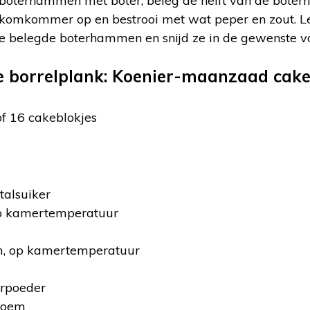
e boterhammen met boter, beleg de helft van de bot
 komkommer op en bestrooi met wat peper en zout. Le
 belegde boterhammen en snijd ze in de gewenste v
e borrelplank: Koenier-maanzaad cake
of 16 cakeblokjes
talsuiker
op kamertemperatuur
m, op kamertemperatuur
erpoeder
loem