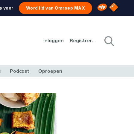
NPO Star
Omroep MAX
s voor
Word lid van Omroep MAX
Inloggen
Registreren
s
Podcast
Oproepen
CULTUUR
NATUUR & MILIEU
REIZEN & VERKEER