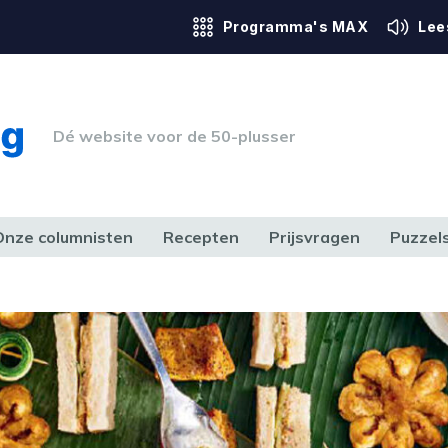
Programma's MAX
Lee
Dé website voor de 50-plusser
Onze columnisten
Recepten
Prijsvragen
Puzzel
ERK & RECHT
GEZONDHEID & SPORT
HUIS, TUIN & HOBBY
MEDIA & 