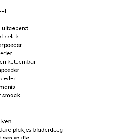
eel
, uitgeperst
l oelek
erpoeder
oeder
len ketoembar
enpoeder
poeder
 manis
ar smaak
uiven
klare plakjes bladerdeeg
t een snufje