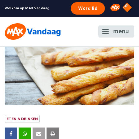
NPO S
Omroep 
Word lid
Welkom op MAX Vandaag
menu
ETEN & DRINKEN