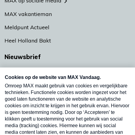
MAX op sociale media
MAX vakantieman
Meldpunt Actueel
Heel Holland Bakt
Nieuwsbrief
Neem hier een gratis abonnement op onze
nieuwsbrief. Elke vrijdag- en dinsdagochtend in
uw mailbox.
Verzend