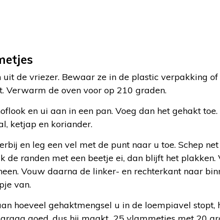
metjes
uit de vriezer. Bewaar ze in de plastic verpakking of
ikt. Verwarm de oven voor op 210 graden.
noflook en ui aan in een pan. Voeg dan het gehakt toe
l, ketjap en koriander.
rbij en leg een vel met de punt naar u toe. Schep ne
ijk de randen met een beetje ei, dan blijft het plakken
 heen. Vouw daarna de linker- en rechterkant naar bi
pje van.
 aan hoeveel gehaktmengsel u in de loempiavel stopt, 
 graag goed, dus hij maakt 25 vlammetjes met 20 gra