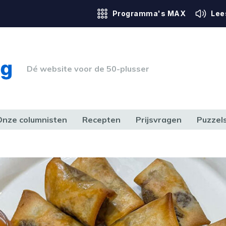
Programma's MAX
Lee
Dé website voor de 50-plusser
Onze columnisten
Recepten
Prijsvragen
Puzzel
ERK & RECHT
GEZONDHEID & SPORT
HUIS, TUIN & HOBBY
MEDIA & 