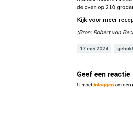
de oven op 210 graden
Kijk voor meer rec
(Bron: Robèrt van Bec
17 mei 2024
gehak
Geef een reactie
U moet
inloggen
om een r