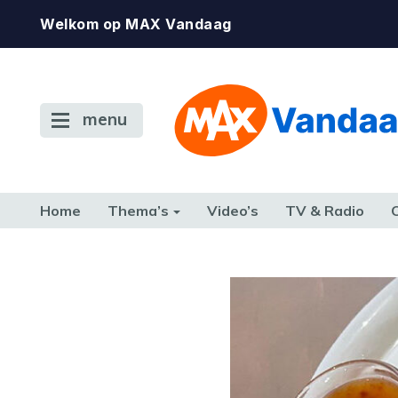
Welkom op MAX Vandaag
menu
Home
Thema’s
Video’s
TV & Radio
CONSUMENT
ETEN & DRINKEN
FAMILIE & RELATIE
GELD, W
TERUG NAAR TOEN