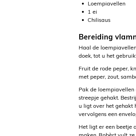
Loempiavellen
1 ei
Chilisaus
Bereiding vlam
Haal de loempiavellen 
doek, tot u het gebru
Fruit de rode peper, k
met peper, zout, samba
Pak de loempiavellen e
streepje gehakt. Bestr
u ligt over het gehakt
vervolgens een envelo
Het ligt er een beetje
maken. Robèrt vult ze