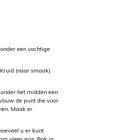
 onder een vochtige
. Kruid (naar smaak)
t onder het midden een
. Vouw de punt die voor
nnen. Maak er
hoeveel u er kunt
m vlees erin. Bak in