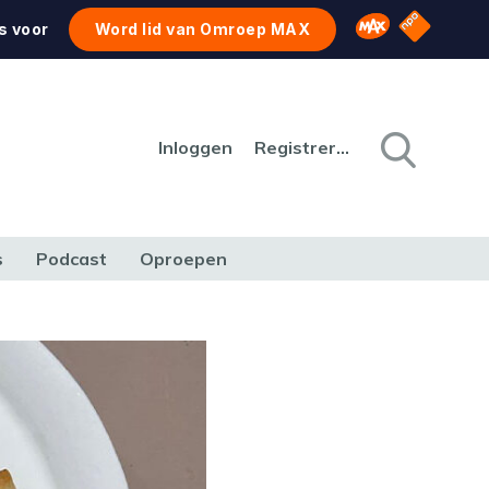
NPO Star
Omroep MAX
s voor
Word lid van Omroep MAX
Inloggen
Registreren
s
Podcast
Oproepen
CULTUUR
NATUUR & MILIEU
REIZEN & VERKEER