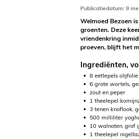
Publicatiedatum: 9 me
Welmoed Bezoen is e
groenten. Deze keer
vriendenkring inmid
proeven, blijft het
Ingrediënten, v
8 eetlepels olijfolie
6 grote wortels, ge
zout en peper
1 theelepel komij
3 tenen knoflook, 
500 milliliter yogh
10 walnoten, grof 
1 theelepel nigell