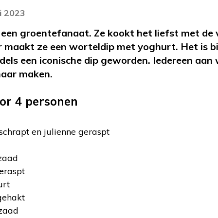
i 2023
en groentefanaat. Ze kookt het liefst met de 
 maakt ze een worteldip met yoghurt. Het is b
dels een iconische dip geworden. Iedereen aan 
 maar maken.
oor 4 personen
schrapt en julienne geraspt
nzaad
geraspt
urt
gehakt
azaad