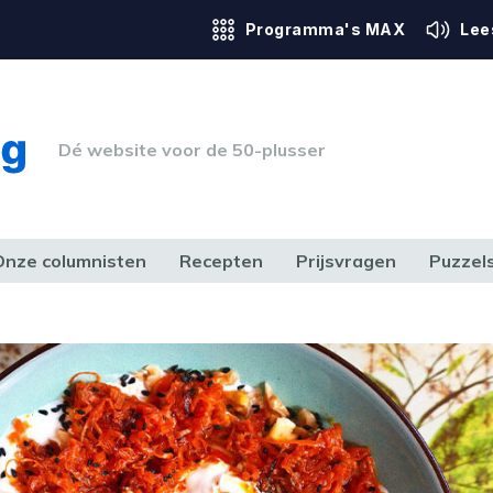
Programma's MAX
Lee
Dé website voor de 50-plusser
Onze columnisten
Recepten
Prijsvragen
Puzzel
ERK & RECHT
GEZONDHEID & SPORT
HUIS, TUIN & HOBBY
MEDIA & 