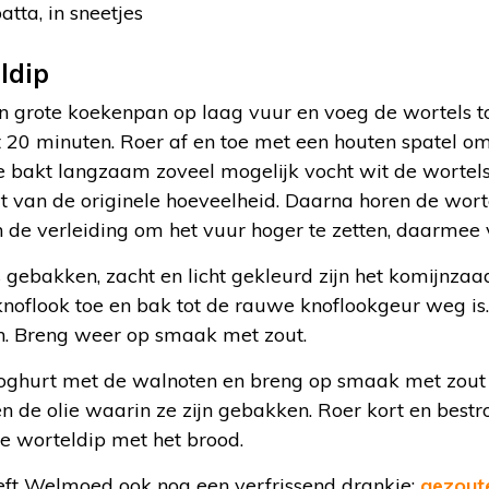
atta, in sneetjes
ldip
 grote koekenpan op laag vuur en voeg de wortels toe.
t 20 minuten. Roer af en toe met een houten spatel o
Je bakt langzaam zoveel mogelijk vocht wit de wortels
t van de originele hoeveelheid. Daarna horen de wort
n de verleiding om het vuur hoger te zetten, daarmee v
gebakken, zacht en licht gekleurd zijn het komijnzaad
 knoflook toe en bak tot de rauwe knoflookgeur weg i
en. Breng weer op smaak met zout.
oghurt met de walnoten en breng op smaak met zout 
en de olie waarin ze zijn gebakken. Roer kort en bestr
e worteldip met het brood.
eeft Welmoed ook nog een verfrissend drankje:
gezout