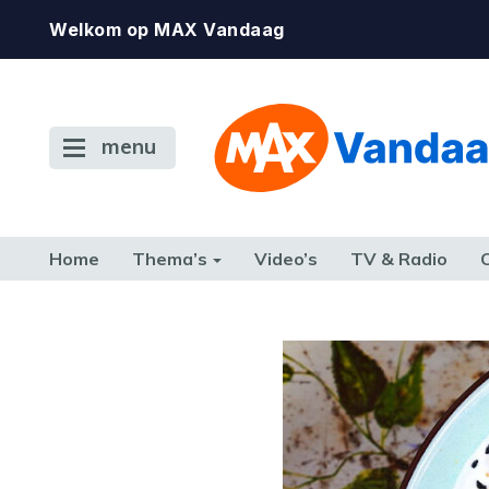
Welkom op MAX Vandaag
menu
Home
Thema’s
Video’s
TV & Radio
CONSUMENT
ETEN & DRINKEN
FAMILIE & RELATIE
GELD, W
TERUG NAAR TOEN