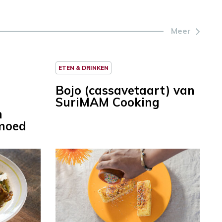
Meer
ETEN & DRINKEN
Bojo (cassavetaart) van
SuriMAM Cooking
n
lmoed