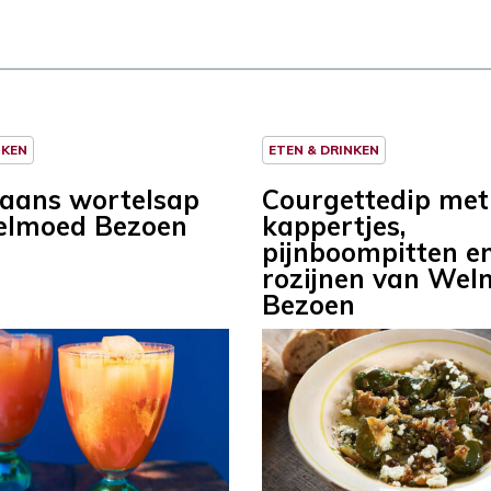
NKEN
ETEN & DRINKEN
aans wortelsap
Courgettedip met
elmoed Bezoen
kappertjes,
pijnboompitten e
rozijnen van We
Bezoen