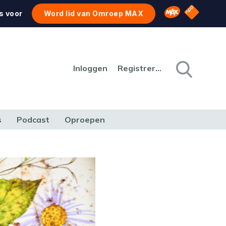
NPO Star
Omroep MAX
s voor
Word lid van Omroep MAX
Inloggen
Registreren
s
Podcast
Oproepen
CULTUUR
NATUUR & MILIEU
REIZEN & VERKEER