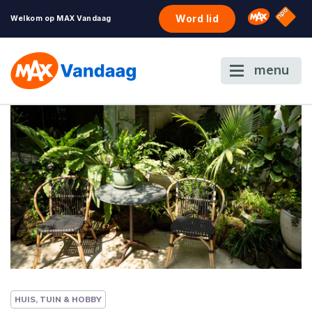
NPO S
Omroep 
Word lid
Welkom op MAX Vandaag
menu
HUIS, TUIN & HOBBY