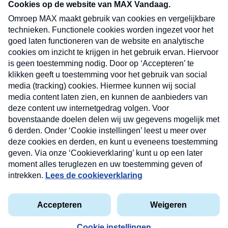
nieuwsbrief. Elke vrijdag- en dinsdagochtend in
uw mailbox.
Verzend
Nieuwsbrief
Neem hier een gratis abonnement op onze
nieuwsbrief. Elke vrijdag- en dinsdagochtend in uw
mailbox.
Contact
Algemene voorwaarden
Privacyverklaring
Cookieverklaring
Kwetsbaarheid melden
privacyverklaring
Copyright © 2026 MAX Vandaag -
Omroep MAX