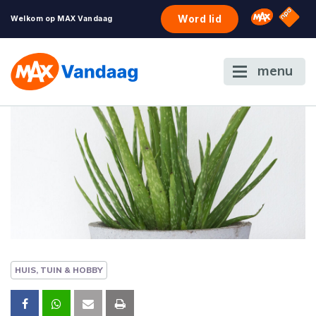
NPO S
Omroep 
Word lid
Welkom op MAX Vandaag
menu
HUIS, TUIN & HOBBY