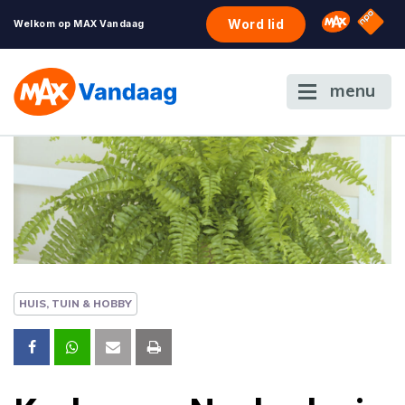
NPO S
Omroep 
Word lid
Welkom op MAX Vandaag
menu
HUIS, TUIN & HOBBY