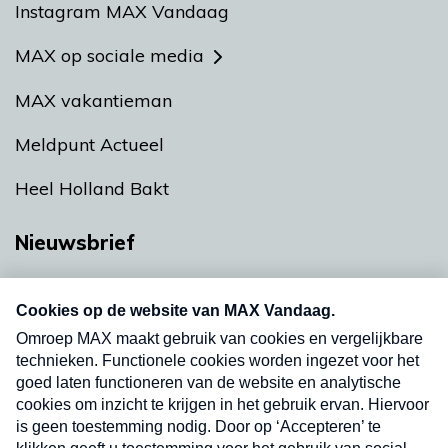
Instagram MAX Vandaag
MAX op sociale media
MAX vakantieman
Meldpunt Actueel
Heel Holland Bakt
Nieuwsbrief
Neem hier een gratis abonnement op onze
nieuwsbrief. Elke vrijdag- en dinsdagochtend in
uw mailbox.
Verzend