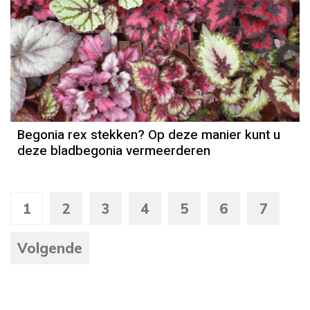
Begonia rex stekken? Op deze manier kunt u
deze bladbegonia vermeerderen
1
2
3
4
5
6
7
Volgende