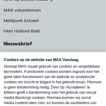
MAX vakantieman
Meldpunt Actueel
Heel Holland Bakt
Nieuwsbrief
Neem hier een gratis abonnement op onze
nieuwsbrief. Elke vrijdag- en dinsdagochtend in
uw mailbox.
Verzend