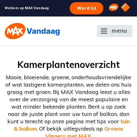
NPO S
Omroep 
Word lid
Welkom op MAX Vandaag
menu
Kamerplantenoverzicht
Mooie, bloeiende, groene, onderhoudsvriendelijke
of wat lastigere kamerplanten, we delen ons huis
graag met groen. Bij MAX Vandaag leest u alles
over de verzorging van de meest populaire en
wat minder bekende planten. B
ent u op zoek
naar de juiste plant voor uw tuin of balkon, dan
kunt u terecht op onze pagina met tips voor
tuin
& balkon
.
Of b
ekijk uitlegvideo’s op
Groene
Vingers met MAX
.