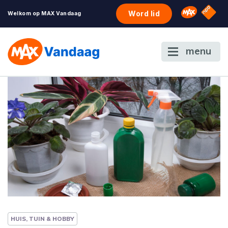
NPO S
Omroep 
Word lid
Welkom op MAX Vandaag
menu
HUIS, TUIN & HOBBY