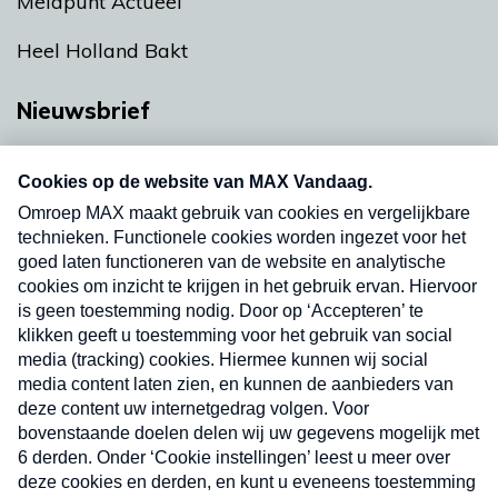
Meldpunt Actueel
Heel Holland Bakt
Nieuwsbrief
Neem hier een gratis abonnement op onze
nieuwsbrief. Elke vrijdag- en dinsdagochtend in
uw mailbox.
Verzend
Nieuwsbrief