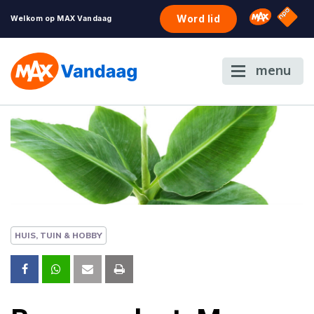
NPO S
Omroep 
Word lid
Welkom op MAX Vandaag
menu
HUIS, TUIN & HOBBY