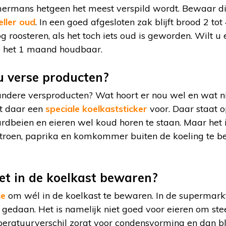
ermans hetgeen het meest verspild wordt. Bewaar dit 
eller oud
. In een goed afgesloten zak blijft brood 2 to
og roosteren, als het toch iets oud is geworden. Wilt 
is het 1 maand houdbaar.
 verse producten?
andere versproducten? Wat hoort er nou wel en wat ni
t daar een
speciale koelkaststicker
voor. Daar staat o
ardbeien en eieren wel koud horen te staan. Maar het 
itroen, paprika en komkommer buiten de koeling te be
iet in de koelkast bewaren?
je
om wél in de koelkast te bewaren. In de supermarkt
 gedaan. Het is namelijk niet goed voor eieren om ste
eratuurverschil zorgt voor condensvorming en dan bl