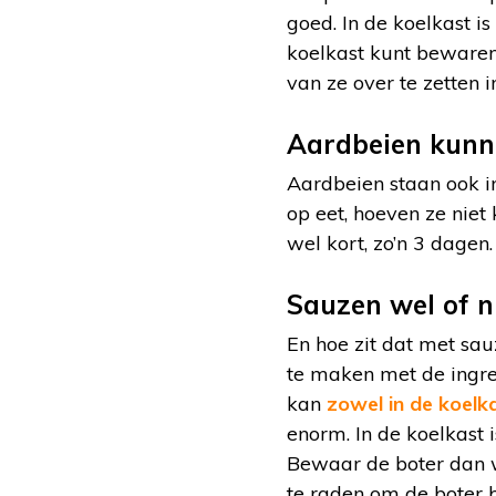
goed. In de koelkast i
koelkast kunt bewaren. 
van ze over te zetten i
Aardbeien kunn
Aardbeien staan ook in 
op eet, hoeven ze niet
wel kort, zo’n 3 dagen.
Sauzen wel of n
En hoe zit dat met sau
te maken met de ingred
kan
zowel in de koel
enorm. In de koelkast
Bewaar de boter dan w
te raden om de boter b