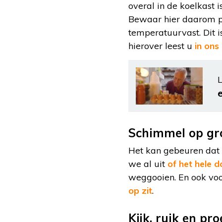
overal in de koelkast 
Bewaar hier daarom pr
temperatuurvast. Dit i
hierover leest u
in ons
L
Schimmel op gro
Het kan gebeuren dat i
we al uit
of het hele 
weggooien. En ook voor
op zit
.
Kijk, ruik en pro