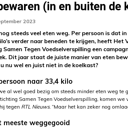
bewaren (in en buiten de 
september 2023
 nog steeds veel eten weg. Per persoon is dat i
kilo’s verder naar beneden te krijgen, heeft He
g Samen Tegen Voedselverspilling een campagn
ek. Dit jaar staat de juiste manier van eten be
nu wel en juist niet in de koelkast?
persoon naar 33,4 kilo
 we al wel goed bezig om steeds minder eten weg te g
ichting Samen Tegen Voedselverspilling, komen we v
 hij tegen
RTL Nieuws
. “Maar het kan zeker nog omlaag
t meeste weggegooid