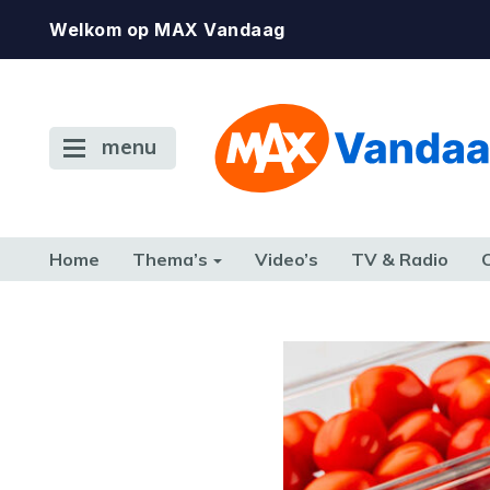
Welkom op MAX Vandaag
menu
Home
Thema’s
Video’s
TV & Radio
CONSUMENT
ETEN & DRINKEN
FAMILIE & RELATIE
GELD, W
TERUG NAAR TOEN