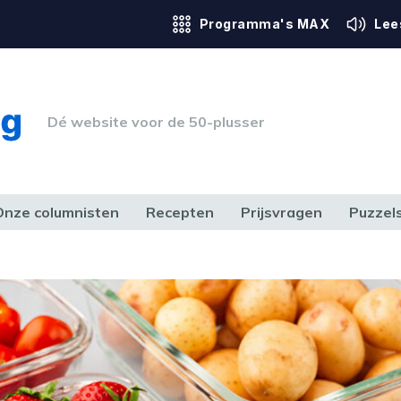
Programma's MAX
Lee
Dé website voor de 50-plusser
Onze columnisten
Recepten
Prijsvragen
Puzzel
ERK & RECHT
GEZONDHEID & SPORT
HUIS, TUIN & HOBBY
MEDIA & 