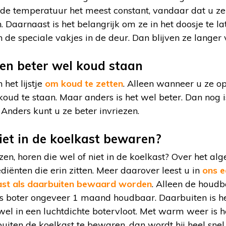
s de temperatuur het meest constant, vandaar dat u ze
Daarnaast is het belangrijk om ze in het doosje te late
n de speciale vakjes in de deur. Dan blijven ze langer 
en beter wel koud staan
het lijstje
om koud te zetten
. Alleen wanneer u ze 
 koud te staan. Maar anders is het wel beter. Dan nog
 Anders kunt u ze beter invriezen.
iet in de koelkast bewaren?
zen, horen die wel of niet in de koelkast? Over het al
iënten die erin zitten. Meer daarover leest u in
ons e
kast als daarbuiten bewaard worden
. Alleen de houdb
 is boter ongeveer 1 maand houdbaar. Daarbuiten is h
el in een luchtdichte botervloot. Met warm weer is h
uiten de koelkast te bewaren, dan wordt hij heel snel 