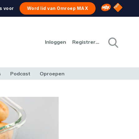
NPO Star
Omroep MAX
s voor
Word lid van Omroep MAX
Inloggen
Registreren
s
Podcast
Oproepen
CULTUUR
NATUUR & MILIEU
REIZEN & VERKEER