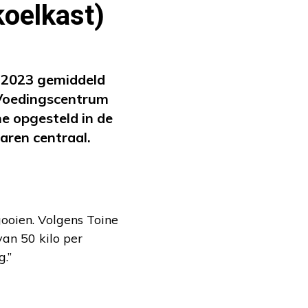
koelkast)
n 2023 gemiddeld
t Voedingscentrum
e opgesteld in de
waren centraal.
ooien. Volgens Toine
an 50 kilo per
.”