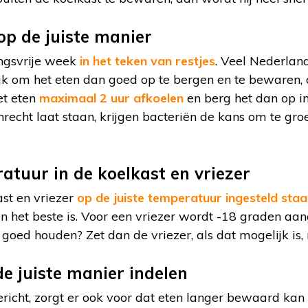
op de juiste manier
ingsvrije week
in het teken van restjes
. Veel Nederlan
rijk om het eten dan goed op te bergen en te bewaren
et eten
maximaal 2 uur afkoelen
en berg het dan op i
nrecht laat staan, krijgen bacteriën de kans om te gro
atuur in de koelkast en vriezer
ast en vriezer
op de juiste temperatuur ingesteld sta
en het beste is. Voor een vriezer wordt -18 graden aa
oed houden? Zet dan de vriezer, als dat mogelijk is,
de juiste manier indelen
ericht, zorgt er ook voor dat eten langer bewaard kan 