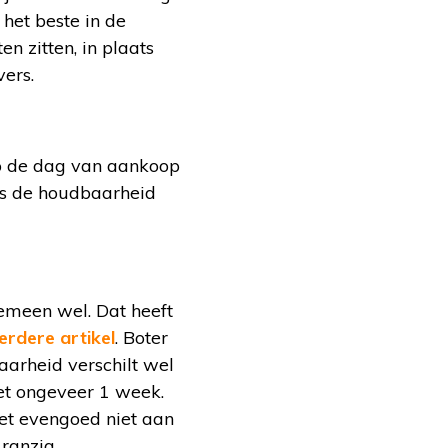
 het beste in de
n zitten, in plaats
vers.
op de dag van aankoop
 is de houdbaarheid
gemeen wel. Dat heeft
erdere artikel
. Boter
aarheid verschilt wel
et ongeveer 1 week.
et evengoed niet aan
ranzig.