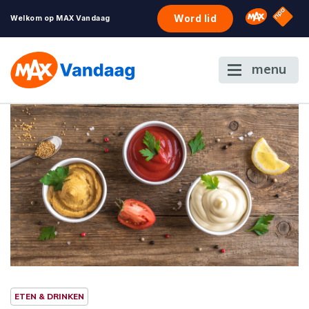
NPO S
Omroep 
Word lid
Welkom op MAX Vandaag
menu
ETEN & DRINKEN