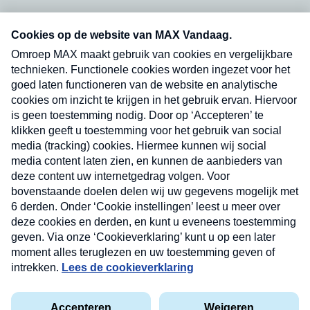
Neem hier een gratis abonnement op onze
nieuwsbrief. Elke vrijdag- en dinsdagochtend in
uw mailbox.
Verzend
Nieuwsbrief
Neem hier een gratis abonnement op onze
nieuwsbrief. Elke vrijdag- en dinsdagochtend in uw
mailbox.
Contact
Algemene voorwaarden
Privacyverklaring
Cookieverklaring